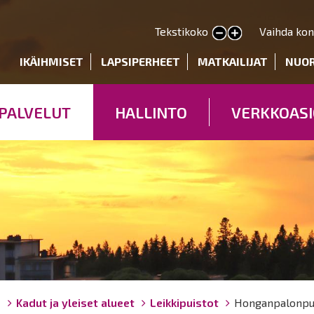
Hyppää
pääsisältöön
Tekstikoko
Vaihda kon
Pienennä tekstin kokoa
Suurenna tekstin kokoa
deryhmät
IKÄIHMISET
LAPSIPERHEET
MATKAILIJAT
NUO
PALVELUT
HALLINTO
VERKKOASI
ö
Kadut ja yleiset alueet
Leikkipuistot
Honganpalonpu