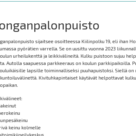
onganpalonpuisto
anpalonpuisto sijaitsee osoitteessa Kiilinpolku 19, eli ihan 
umassa pyörätien varrella. Se on uusittu vuonna 2023 liikunnall
oulun urheilukenttä ja leikkivälineitä. Kulku puistoon sujuu he
ta. Autolla saapuessa parkkeeraus on koulun parkkipaikoilla. P
ouluikäisille lapsille toiminnalliseksi puuhapuistoksi. Siellä 
kuntoiluvälinettä. Kivituhkapintaiset käytävät helpottavat kulk
opaikan.
kivälineet:
takeinut
perokeinu
nunpesäkeinu
rivä keinu kolmelle
itoimikiipeilykeskus