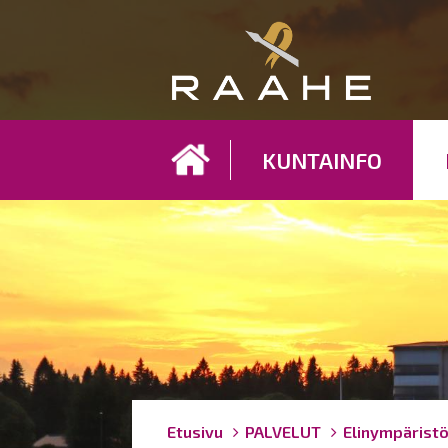
Koh
KUNTAINFO
Breadcrumbs
You
Etusivu
PALVELUT
Elinympärist