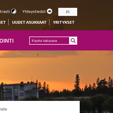
trasti
Yhteystiedot
FI
RET
UUDET ASUKKAAT
YRITYKSET
OINTI
isto