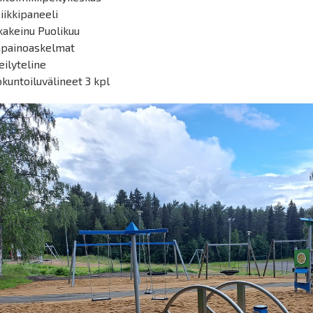
iikkipaneeli
kakeinu Puolikuu
apainoaskelmat
eilyteline
kuntoiluvälineet 3 kpl