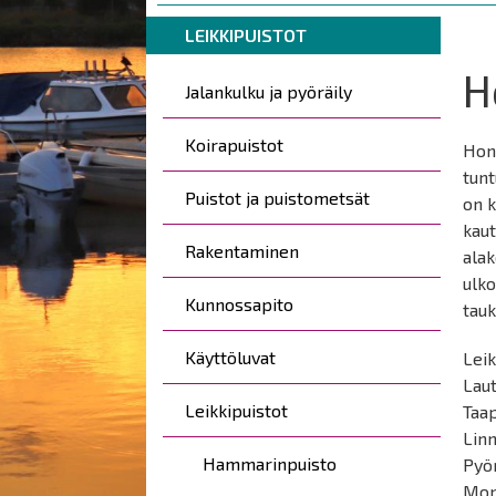
are
Breadcrumbs
You
here:
LEIKKIPUISTOT
are
H
Päävalikko
here:
Jalankulku ja pyöräily
Koirapuistot
Hong
tunt
Puistot ja puistometsät
on k
kaut
Rakentaminen
alak
ulko
Kunnossapito
tauk
Käyttöluvat
Leik
Lau
Leikkipuistot
Taa
Lin
Hammarinpuisto
Pyö
Mon