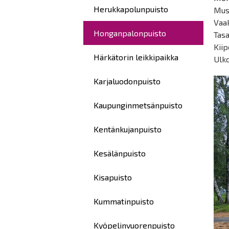
Herukkapolunpuisto
Mus
Vaa
Honganpalonpuisto
Tas
Kiip
Härkätorin leikkipaikka
Ulko
Karjaluodonpuisto
Kaupunginmetsänpuisto
Kentänkujanpuisto
Kesälänpuisto
Kisapuisto
Kummatinpuisto
Kyöpelinvuorenpuisto