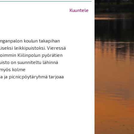
Kuuntele
Honganpalon koulun takapihan
iseksi leikkipuistoksi. Vieressä
lpoimmin Kiilinpolun pyörätien
uisto on suunniteltu lähinnä
on myös kolme
ua ja picnicpöytäryhmä tarjoaa