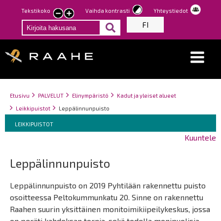
Hyppää
Tekstikoko
Vaihda kontrasti
Yhteystiedot
Pienennä
Suurenna
pääsisältöön
FI
tekstin
tekstin
kokoa
kokoa
Breadcrumbs
You
Etusivu
PALVELUT
Elinympäristö
Kadut ja yleiset alueet
are
Leikkipuistot
Leppälinnunpuisto
here:
Breadcrumbs
You
LEIKKIPUISTOT
are
Kuuntele
here:
Leppälinnunpuisto
Leppälinnunpuisto on 2019 Pyhtilään rakennettu puisto
osoitteessa Peltokummunkatu 20. Sinne on rakennettu
Raahen suurin yksittäinen monitoimikiipeilykeskus, jossa
on peräti kahdeksan tornia, sekä todella monipuolisia