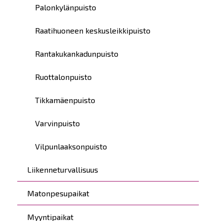
Palonkylänpuisto
Raatihuoneen keskusleikkipuisto
Rantakukankadunpuisto
Ruottalonpuisto
Tikkamäenpuisto
Varvinpuisto
Vilpunlaaksonpuisto
Liikenneturvallisuus
Matonpesupaikat
Myyntipaikat