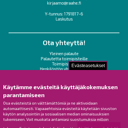
kirjaamo@raahe.fi
Y-tunnus: 1791817-6
Laskutus
Ota yhteyttä!
Yleinen palaute
Palautetta toimipisteille
Toimipisteet
Evästeasetukset
Henkilöstön yhteystiedot
Opaskartta
Käytämme evästeitä käyttäjäkokemuksen
Raahe Facebookissa
parantamiseen
Raahe Instagramissa
Osa evästeistä on välttämättömiä ja ne aktivoidaan
Raahe LinkedInissä
automaattisesti. Vapaaehtoisia evästeitä käytetään sivuston
Raahe YouTubessa
käytön analysointiin ja sosiaalisen median ominaisuuksien
tukemiseen. Voit muokata antamiasi suostumuksia milloin