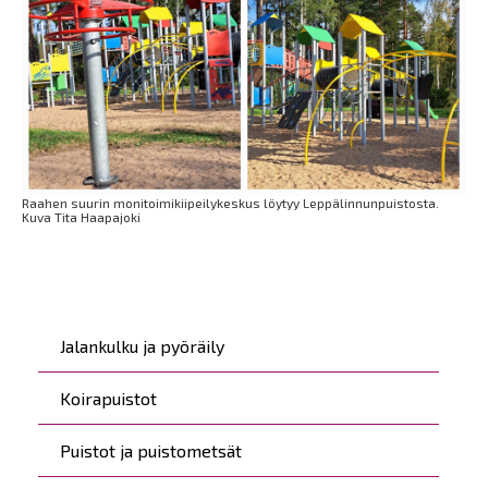
Raahen suurin monitoimikiipeilykeskus löytyy Leppälinnunpuistosta.
Kuva Tita Haapajoki
Päävalikko
Jalankulku ja pyöräily
Koirapuistot
Puistot ja puistometsät