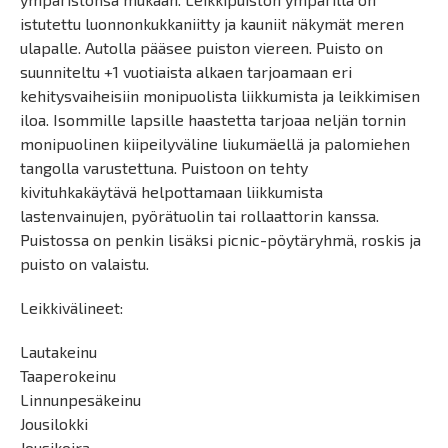
istutettu luonnonkukkaniitty ja kauniit näkymät meren
ulapalle. Autolla pääsee puiston viereen. Puisto on
suunniteltu +1 vuotiaista alkaen tarjoamaan eri
kehitysvaiheisiin monipuolista liikkumista ja leikkimisen
iloa. Isommille lapsille haastetta tarjoaa neljän tornin
monipuolinen kiipeilyväline liukumäellä ja palomiehen
tangolla varustettuna. Puistoon on tehty
kivituhkakäytävä helpottamaan liikkumista
lastenvainujen, pyörätuolin tai rollaattorin kanssa.
Puistossa on penkin lisäksi picnic-pöytäryhmä, roskis ja
puisto on valaistu.
Leikkivälineet:
Lautakeinu
Taaperokeinu
Linnunpesäkeinu
Jousilokki
Jousikoira