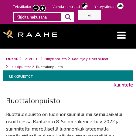
Hyppää
Tekstikoko
Vaihda kontrasti
Yhteystiedot
Pienennä
Suurenna
pääsisältöön
FI
tekstin
tekstin
kokoa
kokoa
Breadcrumbs
You
Etusivu
PALVELUT
Elinympäristö
Kadut ja yleiset alueet
are
Leikkipuistot
Ruottalonpuisto
here:
Breadcrumbs
You
LEIKKIPUISTOT
are
Kuuntele
here:
Ruottalonpuisto
Ruottalonpuisto on luonnonkauniilla maisemapaikalla
osoitteessa Rantakoto 8. Se on rakennettu v. 2022 ja
suunniteltu merellisellä luonnonkukkateemalla
ympäristönsä mukaan. Leikkipuiston ympärillä on