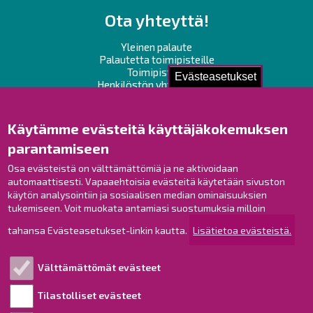
Ota yhteyttä!
Yleinen palaute
Palautetta toimipisteille
Toimipisteet
Evästeasetukset
Henkilöstön yhteystiedot
Opaskartta
Käytämme evästeitä käyttäjäkokemuksen
Raahe Facebookissa
parantamiseen
Raahe Instagramissa
Osa evästeistä on välttämättömiä ja ne aktivoidaan
Raahe LinkedInissä
automaattisesti. Vapaaehtoisia evästeitä käytetään sivuston
Raahe YouTubessa
käytön analysointiin ja sosiaalisen median ominaisuuksien
tukemiseen. Voit muokata antamiasi suostumuksia milloin
tahansa Evästeasetukset-linkin kautta.
Lisätietoa evästeistä.
Tutustu!
Välttämättömät evästeet
Esityslistat ja pöytäkirjat
Viranhaltijapäätökset
Tilastolliset evästeet
Kuulutukset