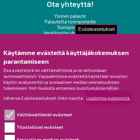
Ota yhteyttä!
Yleinen palaute
Palautetta toimipisteille
Toimipisteet
Evästeasetukset
Henkilöstön yhteystiedot
Opaskartta
Käytämme evästeitä käyttäjäkokemuksen
Raahe Facebookissa
parantamiseen
Raahe Instagramissa
Osa evästeistä on välttämättömiä ja ne aktivoidaan
Raahe LinkedInissä
automaattisesti. Vapaaehtoisia evästeitä käytetään sivuston
Raahe YouTubessa
käytön analysointiin ja sosiaalisen median ominaisuuksien
tukemiseen. Voit muokata antamiasi suostumuksia milloin
tahansa Evästeasetukset-linkin kautta.
Lisätietoa evästeistä.
Tutustu!
Välttämättömät evästeet
Esityslistat ja pöytäkirjat
Viranhaltijapäätökset
Tilastolliset evästeet
Kuulutukset
Sosiaalisen median evästeet