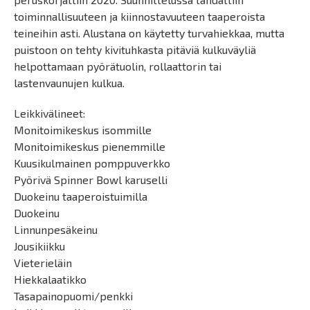
toiminnallisuuteen ja kiinnostavuuteen taaperoista
teineihin asti. Alustana on käytetty turvahiekkaa, mutta
puistoon on tehty kivituhkasta pitäviä kulkuväyliä
helpottamaan pyörätuolin, rollaattorin tai
lastenvaunujen kulkua.
Leikkivälineet:
Monitoimikeskus isommille
Monitoimikeskus pienemmille
Kuusikulmainen pomppuverkko
Pyörivä Spinner Bowl karuselli
Duokeinu taaperoistuimilla
Duokeinu
Linnunpesäkeinu
Jousikiikku
Vieterieläin
Hiekkalaatikko
Tasapainopuomi/penkki