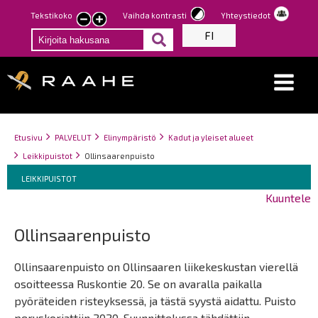
Hyppää
Tekstikoko
Vaihda kontrasti
Yhteystiedot
Pienennä
Suurenna
pääsisältöön
FI
tekstin
tekstin
kokoa
kokoa
Breadcrumbs
You
Etusivu
PALVELUT
Elinympäristö
Kadut ja yleiset alueet
are
Leikkipuistot
Ollinsaarenpuisto
here:
Breadcrumbs
You
LEIKKIPUISTOT
are
Kuuntele
here:
Ollinsaarenpuisto
Ollinsaarenpuisto on Ollinsaaren liikekeskustan vierellä
osoitteessa Ruskontie 20. Se on avaralla paikalla
pyöräteiden risteyksessä, ja tästä syystä aidattu. Puisto
peruskorjattiin 2020. Suunnittelussa tähdättiin