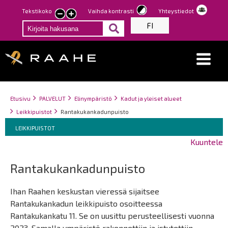
Hyppää
Tekstikoko
Vaihda kontrasti
Yhteystiedot
Pienennä
Suurenna
pääsisältöön
FI
tekstin
tekstin
kokoa
kokoa
Breadcrumbs
You
Etusivu
PALVELUT
Elinympäristö
Kadut ja yleiset alueet
are
Leikkipuistot
Rantakukankadunpuisto
here:
Breadcrumbs
You
LEIKKIPUISTOT
are
Kuuntele
here:
Rantakukankadunpuisto
Ihan Raahen keskustan vieressä sijaitsee
Rantakukankadun leikkipuisto osoitteessa
Rantakukankatu 11. Se on uusittu perusteellisesti vuonna
2023. Samalla ympäristö rakennettiin ja istutettiin