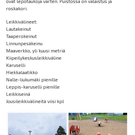
ovat lepotaukoja varten. Puistossa on valaistus ja
roskakori.
Leikkivälineet:
Lautakeinut
Taaperokeinut
Linnunpesäkeinu
Maaverkko, yli kuusi metriä
Kiipeilykeskusleikkiväline
Karuselli
Hiekkalaatikko
Nalle-liukumäki pienille
Leppis-karuselli pienille
Leikkiseinä
Jousileikkivälineitä viisi kpl