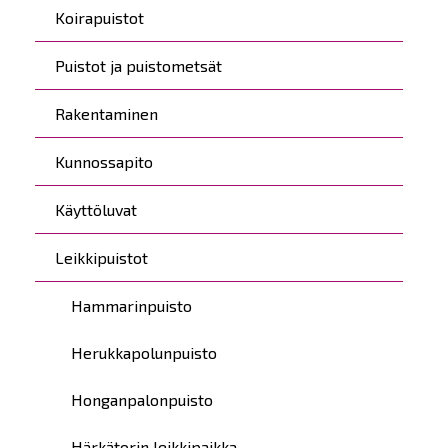
Koirapuistot
Puistot ja puistometsät
Rakentaminen
Kunnossapito
Käyttöluvat
Leikkipuistot
Hammarinpuisto
Herukkapolunpuisto
Honganpalonpuisto
Härkätorin leikkipaikka