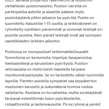
viehättävän puistomaiseksi. Puiston vierellä on
parkkipaikka autoille ja alueelle pääsee myös
puistokäytäviä pitkin jalkaisin tai pyörillä. Puisto on
suunniteltu ikäluokille 1-15 vuotta, ja leikkivälineet on
ryhmitelty sijoittaen pienemmät ja isommat leikkijät eri
puolille puistoa. Näin pienet leikkijät eivät jää isompien
vauhdikkaiden leikkien jalkoihin.
Puistossa on monipuoliset leikkimahdollisuudet.
Toimintoina on keinumista, kiipeilyä, tasapainoilua,
hiekkaleikkejä ja karusellien pyöritystä. Puiston
vetonaulana on motorisesti haasteita tarjoava
monitoimikiipeilylaite. Se on tarkoitettu vähän isommille
lapsille. Pienten puolella sympatiat saa leppäkertun
muotoinen karuselli ja liukumäkenä toimiva ruskea
nallekarhu. Alustana on turvahiekka, mutta sorakäytävät
tarjoavat esteettömän kulun pyörätuoleille,
rollaattoreille ja lastenvaunuille. Picnicryhmä ja penkit