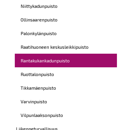
Niittykadunpuisto
Ollinsaarenpuisto
Palonkylänpuisto
Raatihuoneen keskusleikkipuisto
Rantakukankadunpuisto
Ruottalonpuisto
Tikkamäenpuisto
Varvinpuisto
Vilpunlaaksonpuisto
Liikenneturvallisuus