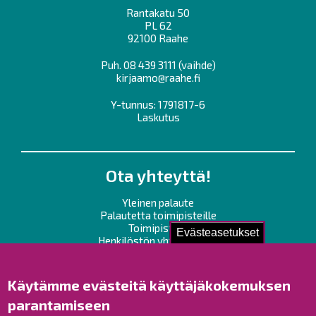
Rantakatu 50
PL 62
92100 Raahe
Puh.
08 439 3111
(vaihde)
kirjaamo@raahe.fi
Y-tunnus: 1791817-6
Laskutus
Ota yhteyttä!
Yleinen palaute
Palautetta toimipisteille
Toimipisteet
Evästeasetukset
Henkilöstön yhteystiedot
Opaskartta
Käytämme evästeitä käyttäjäkokemuksen
Raahe Facebookissa
parantamiseen
Raahe Instagramissa